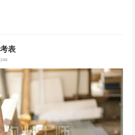
考表
3246