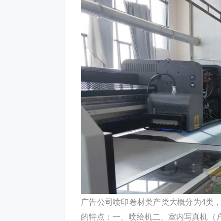
广告公司喷印卷材类产类大概分为4类
的特点：一、喷绘机二、室内写真机（户