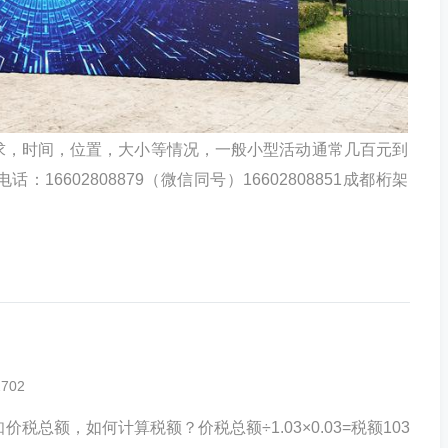
求，时间，位置，大小等情况，一般小型活动通常几百元到
6602808879（微信同号）16602808851成都桁架
2702
税总额，如何计算税额？价税总额÷1.03×0.03=税额103